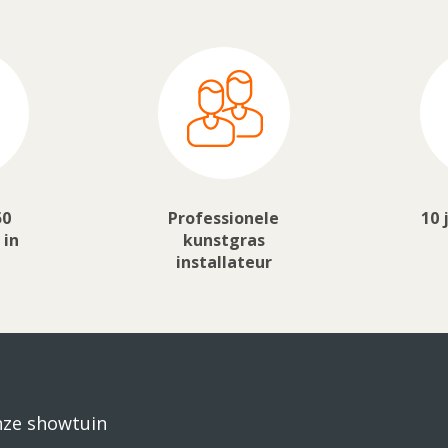
50
Professionele
10 
 in
kunstgras
installateur
nze showtuin