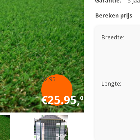
Garantie:
5 ja
Bereken prijs
Breedte:
32,95
Lengte:
€25.95,
0