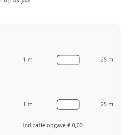
ar op UV jaar
1 m
25 m
1 m
25 m
Indicatie opgave
€ 0,00